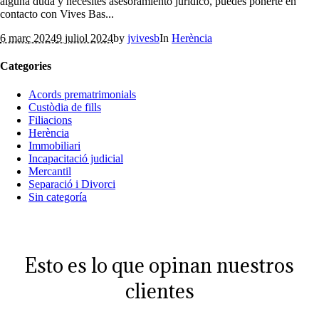
alguna duda y necesites asesoramiento jurídico, puedes ponerte en
contacto con Vives Bas...
6 març 2024
9 juliol 2024
by
jvivesb
In
Herència
Categories
Acords prematrimonials
Custòdia de fills
Filiacions
Herència
Immobiliari
Incapacitació judicial
Mercantil
Separació i Divorci
Sin categoría
Esto es lo que opinan nuestros
clientes