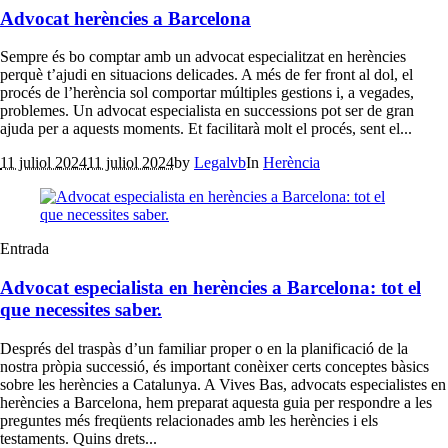
Advocat herències a Barcelona
Sempre és bo comptar amb un advocat especialitzat en herències
perquè t’ajudi en situacions delicades. A més de fer front al dol, el
procés de l’herència sol comportar múltiples gestions i, a vegades,
problemes. Un advocat especialista en successions pot ser de gran
ajuda per a aquests moments. Et facilitarà molt el procés, sent el...
11 juliol 2024
11 juliol 2024
by
Legalvb
In
Herència
Entrada
Advocat especialista en herències a Barcelona: tot el
que necessites saber.
Després del traspàs d’un familiar proper o en la planificació de la
nostra pròpia successió, és important conèixer certs conceptes bàsics
sobre les herències a Catalunya. A Vives Bas, advocats especialistes en
herències a Barcelona, hem preparat aquesta guia per respondre a les
preguntes més freqüents relacionades amb les herències i els
testaments. Quins drets...