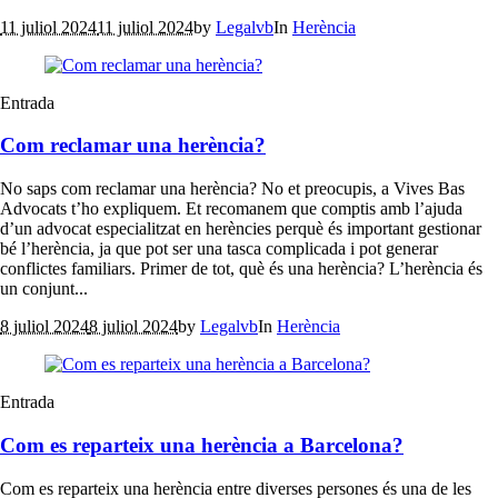
11 juliol 2024
11 juliol 2024
by
Legalvb
In
Herència
Entrada
Com reclamar una herència?
No saps com reclamar una herència? No et preocupis, a Vives Bas
Advocats t’ho expliquem. Et recomanem que comptis amb l’ajuda
d’un advocat especialitzat en herències perquè és important gestionar
bé l’herència, ja que pot ser una tasca complicada i pot generar
conflictes familiars. Primer de tot, què és una herència? L’herència és
un conjunt...
8 juliol 2024
8 juliol 2024
by
Legalvb
In
Herència
Entrada
Com es reparteix una herència a Barcelona?
Com es reparteix una herència entre diverses persones és una de les