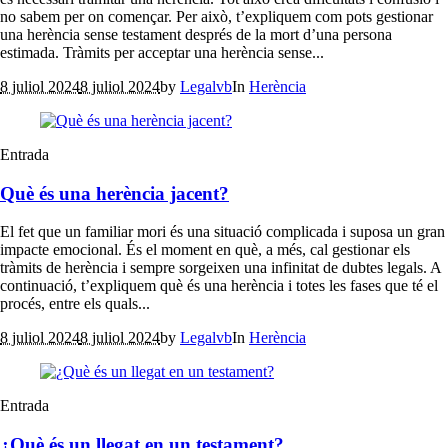
no sabem per on començar. Per això, t’expliquem com pots gestionar
una herència sense testament després de la mort d’una persona
estimada. Tràmits per acceptar una herència sense...
8 juliol 2024
8 juliol 2024
by
Legalvb
In
Herència
Entrada
Què és una herència jacent?
El fet que un familiar mori és una situació complicada i suposa un gran
impacte emocional. És el moment en què, a més, cal gestionar els
tràmits de herència i sempre sorgeixen una infinitat de dubtes legals. A
continuació, t’expliquem què és una herència i totes les fases que té el
procés, entre els quals...
8 juliol 2024
8 juliol 2024
by
Legalvb
In
Herència
Entrada
¿Què és un llegat en un testament?