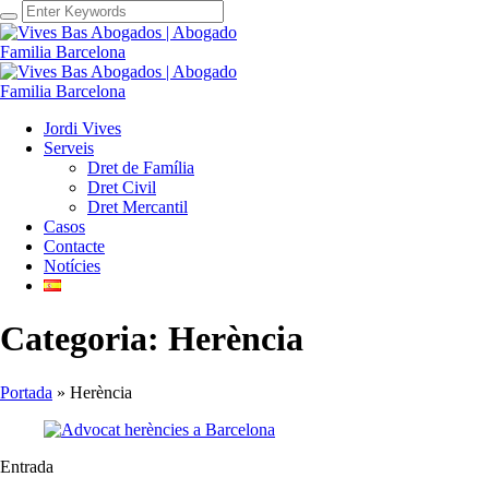
Jordi Vives
Serveis
Dret de Família
Dret Civil
Dret Mercantil
Casos
Contacte
Notícies
Categoria:
Herència
Portada
»
Herència
Entrada