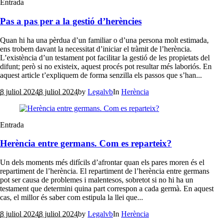
Entrada
Pas a pas per a la gestió d’herències
Quan hi ha una pèrdua d’un familiar o d’una persona molt estimada,
ens trobem davant la necessitat d’iniciar el tràmit de l’herència.
L’existència d’un testament pot facilitar la gestió de les propietats del
difunt; però si no existeix, aquest procés pot resultar més laboriós. En
aquest article t’expliquem de forma senzilla els passos que s’han...
8 juliol 2024
8 juliol 2024
by
Legalvb
In
Herència
Entrada
Herència entre germans. Com es reparteix?
Un dels moments més difícils d’afrontar quan els pares moren és el
repartiment de l’herència. El repartiment de l’herència entre germans
pot ser causa de problemes i malentesos, sobretot si no hi ha un
testament que determini quina part correspon a cada germà. En aquest
cas, el millor és saber com estipula la llei que...
8 juliol 2024
8 juliol 2024
by
Legalvb
In
Herència