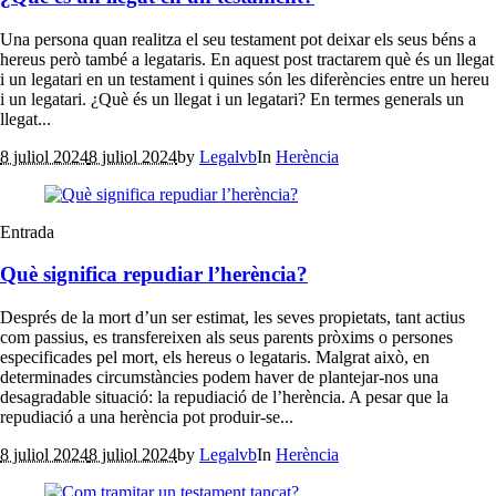
Una persona quan realitza el seu testament pot deixar els seus béns a
hereus però també a legataris. En aquest post tractarem què és un llegat
i un legatari en un testament i quines són les diferències entre un hereu
i un legatari. ¿Què és un llegat i un legatari? En termes generals un
llegat...
8 juliol 2024
8 juliol 2024
by
Legalvb
In
Herència
Entrada
Què significa repudiar l’herència?
Després de la mort d’un ser estimat, les seves propietats, tant actius
com passius, es transfereixen als seus parents pròxims o persones
especificades pel mort, els hereus o legataris. Malgrat això, en
determinades circumstàncies podem haver de plantejar-nos una
desagradable situació: la repudiació de l’herència. A pesar que la
repudiació a una herència pot produir-se...
8 juliol 2024
8 juliol 2024
by
Legalvb
In
Herència