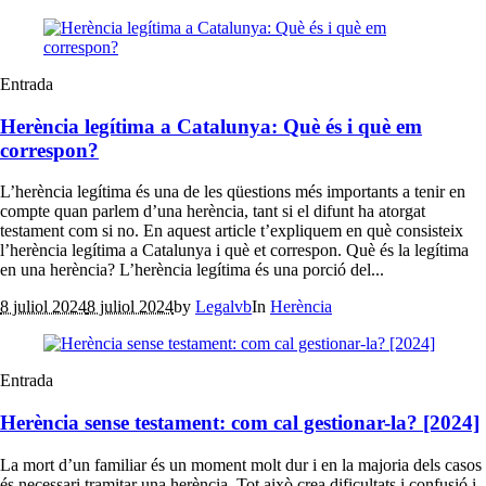
Entrada
Herència legítima a Catalunya: Què és i què em
correspon?
L’herència legítima és una de les qüestions més importants a tenir en
compte quan parlem d’una herència, tant si el difunt ha atorgat
testament com si no. En aquest article t’expliquem en què consisteix
l’herència legítima a Catalunya i què et correspon. Què és la legítima
en una herència? L’herència legítima és una porció del...
8 juliol 2024
8 juliol 2024
by
Legalvb
In
Herència
Entrada
Herència sense testament: com cal gestionar-la? [2024]
La mort d’un familiar és un moment molt dur i en la majoria dels casos
és necessari tramitar una herència. Tot això crea dificultats i confusió i