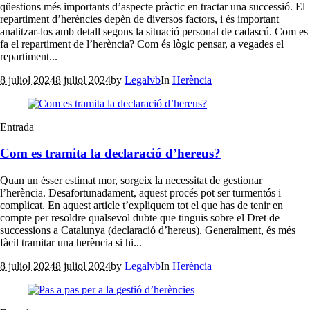
qüestions més importants d’aspecte pràctic en tractar una successió. El
repartiment d’herències depèn de diversos factors, i és important
analitzar-los amb detall segons la situació personal de cadascú. Com es
fa el repartiment de l’herència? Com és lògic pensar, a vegades el
repartiment...
8 juliol 2024
8 juliol 2024
by
Legalvb
In
Herència
Entrada
Com es tramita la declaració d’hereus?
Quan un ésser estimat mor, sorgeix la necessitat de gestionar
l’herència. Desafortunadament, aquest procés pot ser turmentós i
complicat. En aquest article t’expliquem tot el que has de tenir en
compte per resoldre qualsevol dubte que tinguis sobre el Dret de
successions a Catalunya (declaració d’hereus). Generalment, és més
fàcil tramitar una herència si hi...
8 juliol 2024
8 juliol 2024
by
Legalvb
In
Herència