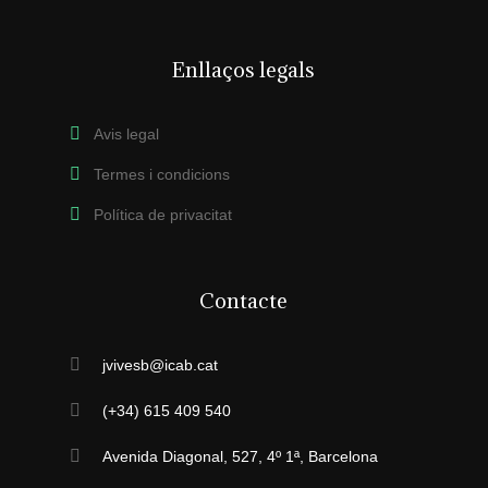
Enllaços legals
Avis legal
Termes i condicions
Política de privacitat
Contacte
jvivesb@icab.cat
(+34) 615 409 540
Avenida Diagonal, 527, 4º 1ª, Barcelona