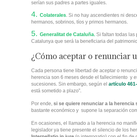
serían sus padres a partes iguales.
Colaterales
. Si no hay ascendientes ni desc
hermanos, sobrinos, tíos y primos hermanos.
Generalitat de Cataluña.
Si faltan todas la
Catalunya que será la beneficiaria del patrimonio 
¿Cómo aceptar o renunciar u
Cada persona tiene libertad de aceptar o renuncia
herencia son 6 meses desde el fallecimiento y es
sucesiones. Sin embargo, según el
artículo 461
está sometido a plazo”.
Por ende,
si se quiere renunciar a la herencia 
bastante económico y supone la separación comp
En ocasiones, el llamado a la herencia no manifi
legislador ya tiene presente el silencio de los 
Interpellatio in iure
(o interrogatio) con el fin d