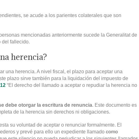
endientes, se acude a los parientes colaterales que son
s personas mencionadas anteriormente sucede la Generalitat de
del fallecido.
na herencia?
r una herencia. A nivel fiscal, el plazo para aceptar una
te plazo sirve también para la liquidación del impuesto de
-12
“El derecho del llamado a aceptar o repudiar la herencia no
se debe otorgar la escritura de renuncia
. Este documento es
leta de la herencia sin derechos ni obligaciones.
esta su voluntad de aceptar o renunciar formalmente. El
herederos y prevé para ello un expediente llamado
como
e que este silencio no pueda perjudicar a los siguientes llamados