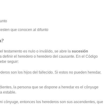
funto
iesten que conocen al difunto
a?
l testamento es nulo o inválido, se abre la
sucesión
a definir el heredero o heredero del causante. En el Código
debe seguir:
ederos son los hijos del fallecido. Si estos no pueden heredar,
ientes, la persona que se dispone a heredar es el cónyuge
a estable.
ni cónyuge, entonces los herederos son sus ascendentes, que