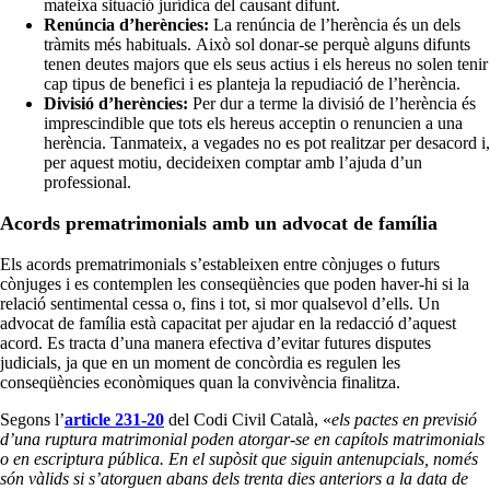
mateixa situació jurídica del causant difunt.
Renúncia d’herències:
La renúncia de l’herència és un dels
tràmits més habituals. Això sol donar-se perquè alguns difunts
tenen deutes majors que els seus actius i els hereus no solen tenir
cap tipus de benefici i es planteja la repudiació de l’herència.
Divisió d’herències:
Per dur a terme la divisió de l’herència és
imprescindible que tots els hereus acceptin o renuncien a una
herència. Tanmateix, a vegades no es pot realitzar per desacord i,
per aquest motiu, decideixen comptar amb l’ajuda d’un
professional.
Acords prematrimonials amb un advocat de família
Els acords prematrimonials s’estableixen entre cònjuges o futurs
cònjuges i es contemplen les conseqüències que poden haver-hi si la
relació sentimental cessa o, fins i tot, si mor qualsevol d’ells. Un
advocat de família està capacitat per ajudar en la redacció d’aquest
acord. Es tracta d’una manera efectiva d’evitar futures disputes
judicials, ja que en un moment de concòrdia es regulen les
conseqüències econòmiques quan la convivència finalitza.
Segons l’
article 231-20
del Codi Civil Català, «
els pactes en previsió
d’una ruptura matrimonial poden atorgar-se en capítols matrimonials
o en escriptura pública. En el supòsit que siguin antenupcials, només
són vàlids si s’atorguen abans dels trenta dies anteriors a la data de