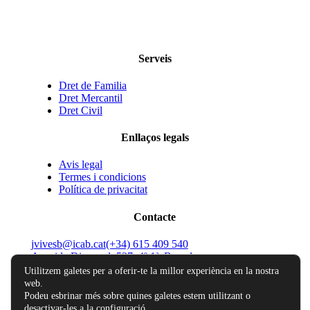
Serveis
Dret de Familia
Dret Mercantil
Dret Civil
Enllaços legals
Avis legal
Termes i condicions
Política de privacitat
Contacte
jvivesb@icab.cat
(+34) 615 409 540
Avenida Diagonal, 527, 4º 1ª, Barcelona
Utilitzem galetes per a oferir-te la millor experiència en la nostra
web.
Podeu esbrinar més sobre quines galetes estem utilitzant o
desactivar-les a la
configuració
.