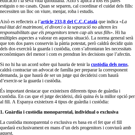
educació i la seva vida quotidiana. Això s’aplica a tots els pares
estiguin o no casats. Quan se separen, cal coordinar el cuidat dels fills:
necessiten un lloc on viure, menjar, roba i estudis.
Això es reflecteix a l’
article 233-8 del C.C.Català
que indica «
La
nul·litat del matrimoni, el divorci o la separació no alteren les
responsabilitats que els progenitors tenen cap als seus fill
s». Hi ha
múltiples aspectes a valorar en aquesta situació. La norma general serà
que tots dos pares conservin la pàtria potestat, però caldrà decidir quin
dels dos exercirà la guarda i custòdia, com s’afrontaran les necessitats
econòmiques del menor i com es prendran les decisions que l’afectin.
Si no hi ha un acord sobre qui hauria de tenir la
custòdia dels nens
,
caldrà contractar un advocat de família per preparar la corresponent
demanda, ja que haurà de ser un jutge qui decideixi com haurà
d’exercir-se la guarda i custòdia.
És important destacar que existeixen diferents tipus de guàrdia i
custòdia. En cas que el jutge decideixi, dirà quina és la millor opció per
al fill. A Espanya existeixen 4 tipus de guàrdia i custòdia:
1. Guàrdia i custòdia monoparental, individual o exclusiva
La custòdia monoparental o exclusiva es basa en el fet que el fill
quedarà exclusivament en mans d’un dels progenitors i conviurà amb
aquest.