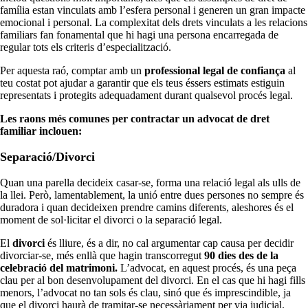
família estan vinculats amb l’esfera personal i generen un gran impacte
emocional i personal. La complexitat dels drets vinculats a les relacions
familiars fan fonamental que hi hagi una persona encarregada de
regular tots els criteris d’especialització.
Per aquesta raó, comptar amb un
professional legal de confiança
al
teu costat pot ajudar a garantir que els teus éssers estimats estiguin
representats i protegits adequadament durant qualsevol procés legal.
Les raons més comunes per contractar un advocat de dret
familiar inclouen:
Separació/Divorci
Quan una parella decideix casar-se, forma una relació legal als ulls de
la llei. Però, lamentablement, la unió entre dues persones no sempre és
duradora i quan decideixen prendre camins diferents, aleshores és el
moment de sol·licitar el divorci o la separació legal.
El
divorci
és lliure, és a dir, no cal argumentar cap causa per decidir
divorciar-se, més enllà que hagin transcorregut
90 dies des de la
celebració del matrimoni.
L’advocat, en aquest procés, és una peça
clau per al bon desenvolupament del divorci. En el cas que hi hagi fills
menors, l’advocat no tan sols és clau, sinó que és imprescindible, ja
que el divorci haurà de tramitar-se necessàriament per via judicial.