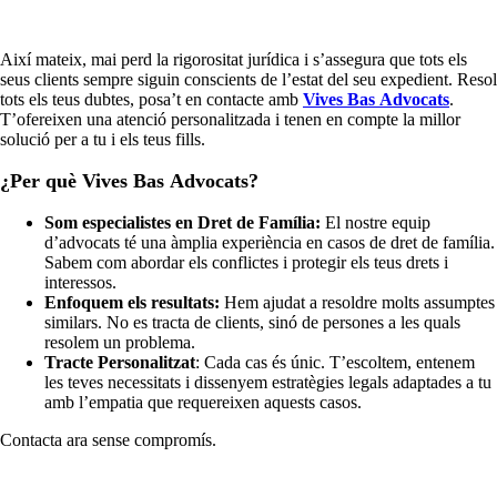
Així mateix, mai perd la rigorositat jurídica i s’assegura que tots els
seus clients sempre siguin conscients de l’estat del seu expedient. Resol
tots els teus dubtes, posa’t en contacte amb
Vives Bas Advocats
.
T’ofereixen una atenció personalitzada i tenen en compte la millor
solució per a tu i els teus fills.
¿Per què Vives Bas Advocats?
Som especialistes en Dret de Família:
El nostre equip
d’advocats té una àmplia experiència en casos de dret de família.
Sabem com abordar els conflictes i protegir els teus drets i
interessos.
Enfoquem els resultats:
Hem ajudat a resoldre molts assumptes
similars. No es tracta de clients, sinó de persones a les quals
resolem un problema.
Tracte Personalitzat
: Cada cas és únic. T’escoltem, entenem
les teves necessitats i dissenyem estratègies legals adaptades a tu
amb l’empatia que requereixen aquests casos.
Contacta ara sense compromís.