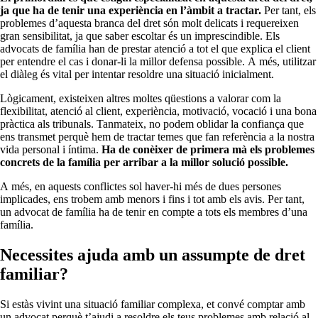
ja que ha de tenir una experiència en l’àmbit a tractar.
Per tant, els
problemes d’aquesta branca del dret són molt delicats i requereixen
gran sensibilitat, ja que saber escoltar és un imprescindible. Els
advocats de família han de prestar atenció a tot el que explica el client
per entendre el cas i donar-li la millor defensa possible. A més, utilitzar
el diàleg és vital per intentar resoldre una situació inicialment.
Lògicament, existeixen altres moltes qüestions a valorar com la
flexibilitat, atenció al client, experiència, motivació, vocació i una bona
pràctica als tribunals. Tanmateix, no podem oblidar la confiança que
ens transmet perquè hem de tractar temes que fan referència a la nostra
vida personal i íntima.
Ha de conèixer de primera mà els problemes
concrets de la família per arribar a la millor solució possible.
A més, en aquests conflictes sol haver-hi més de dues persones
implicades, ens trobem amb menors i fins i tot amb els avis. Per tant,
un advocat de família ha de tenir en compte a tots els membres d’una
família.
Necessites ajuda amb un assumpte de dret
familiar?
Si estàs vivint una situació familiar complexa, et convé comptar amb
un advocat perquè t’ajudi a resoldre els teus problemes amb relació al