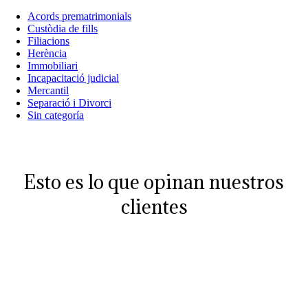
Acords prematrimonials
Custòdia de fills
Filiacions
Herència
Immobiliari
Incapacitació judicial
Mercantil
Separació i Divorci
Sin categoría
Esto es lo que opinan nuestros
clientes