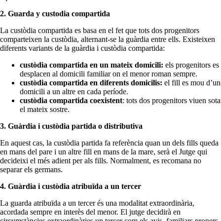
2. Guarda y custodia compartida
La custòdia compartida es basa en el fet que tots dos progenitors
comparteixen la custòdia, alternant-se la guàrdia entre ells. Existeixen
diferents variants de la guàrdia i custòdia compartida:
custòdia compartida en un mateix domicili:
els progenitors es
desplacen al domicili familiar on el menor roman sempre.
custòdia compartida en diferents domicilis:
el fill es mou d’un
domicili a un altre en cada període.
custòdia compartida coexistent
: tots dos progenitors viuen sota
el mateix sostre.
3. Guàrdia i custòdia partida o distributiva
En aquest cas, la custòdia partida fa referència quan un dels fills queda
en mans del pare i un altre fill en mans de la mare, serà el Jutge qui
decideixi el més adient per als fills. Normalment, es recomana no
separar els germans.
4. Guàrdia i custòdia atribuïda a un tercer
La guarda atribuïda a un tercer és una modalitat extraordinària,
acordada sempre en interès del menor. El jutge decidirà en
circumstàncies extraordinàries un tercer com els avis, familiars propers