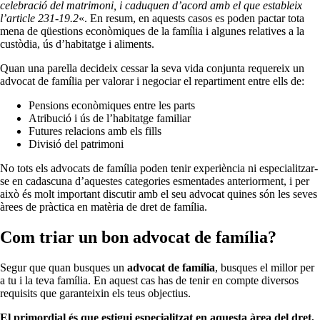
celebració del matrimoni, i caduquen d’acord amb el que estableix
l’article 231-19.2
«. En resum, en aquests casos es poden pactar tota
mena de qüestions econòmiques de la família i algunes relatives a la
custòdia, ús d’habitatge i aliments.
Quan una parella decideix cessar la seva vida conjunta requereix un
advocat de família per valorar i negociar el repartiment entre ells de:
Pensions econòmiques entre les parts
Atribució i ús de l’habitatge familiar
Futures relacions amb els fills
Divisió del patrimoni
No tots els advocats de família poden tenir experiència ni especialitzar-
se en cadascuna d’aquestes categories esmentades anteriorment, i per
això és molt important discutir amb el seu advocat quines són les seves
àrees de pràctica en matèria de dret de família.
Com triar un bon advocat de família?
Segur que quan busques un
advocat de família
, busques el millor per
a tu i la teva família. En aquest cas has de tenir en compte diversos
requisits que garanteixin els teus objectius.
El primordial és que estigui especialitzat en aquesta àrea del dret,