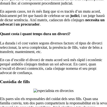
donarà lloc al corresponent procediment judicial.
En aquests casos, tot és més llarg que si es tractés d’un mutu acord,
bàsicament pel fet que haurà de celebrar-se un
judici
, i un jutge haurà
de dictar sentència. Així mateix, cadascun dels cònjuges
necessita un
advocat i un procurador
.
Quant costa i quant temps dura un divorci?
La durada i el cost varien segons diversos factors: el tipus de divorci
seleccionat, la seva complexitat, la presència de fills, valor de béns a
transferir, manteniment, etc.
En cas d’escollir el divorci de mutu acord serà més ràpid i econòmic
perquè ambdós cònjuges tindran un sol advocat. En canvi, quan
s’escull el divorci contenciós, cada cònjuge nomena el seu propi
advocat de confiança.
Custòdia de fills
Els pares són els responsables del cuidat dels seus fills. Quan una
família conviu, tots dos pares comparteixen la responsabilitat en la seva