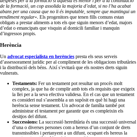
despeses per a la formació si aquesta és menor i per a la continuació
de la formació, un cop assolida la majoria d’edat, si no l’ha acabat
abans per una causa que no li és imputable, sempre que mantingui un
rendiment regular
«. Els progenitors que tenen fills comuns estan
obligats a prestar aliments a tots els que siguin menors d’edat, majors
d’edat o emancipats que visquin al domicili familiar i manquin
d’ingressos propis.
Herència
Un
advocat especialista en herències
presta els seus serveis
d’assessorament jurídic per al compliment de les obligacions tributàries
i la distribució dels béns. Així s’evitarà que els nostres drets siguin
vulnerats.
Testaments:
Fer un testament pot resultar un procés molt
complex, ja que ha de complir amb tots els requisits que exigeix
la llei per a la seva efectiva validesa. En el cas que un testament
es consideri nul s’assembla a un supòsit en què hi hagi una
herència sense testament. Un advocat de família també pot
administrar el testament per garantir que es compleixin els
desitjos del difunt.
Successions:
La successió hereditària és una successió universal
d’una o diverses persones com a hereus d’un conjunt de drets
transmissibles i pertanyent a un difunt, ocupant els hereus la