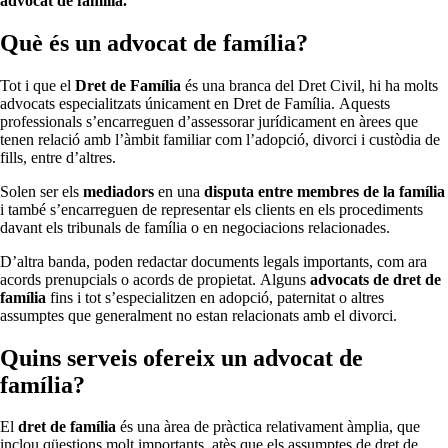
advocat de família.
Què és un advocat de família?
Tot i que el
Dret de Família
és una branca del Dret Civil, hi ha molts
advocats especialitzats únicament en Dret de Família. Aquests
professionals s’encarreguen d’assessorar jurídicament en àrees que
tenen relació amb l’àmbit familiar com l’adopció, divorci i custòdia de
fills, entre d’altres.
Solen ser els
mediadors
en una
disputa entre membres de la família
i també s’encarreguen de representar els clients en els procediments
davant els tribunals de família o en negociacions relacionades.
D’altra banda, poden redactar documents legals importants, com ara
acords prenupcials o acords de propietat. Alguns
advocats de dret de
família
fins i tot s’especialitzen en adopció, paternitat o altres
assumptes que generalment no estan relacionats amb el divorci.
Quins serveis ofereix un advocat de
família?
El
dret de família
és una àrea de pràctica relativament àmplia, que
inclou qüestions molt importants, atès que els assumptes de dret de