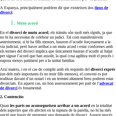
A Espanya, principalment podríem dir que existeixen dos
tipus de
divorci
:
Mutu acord
En el
divorci de mutu acord
, els tràmits són molt més ràpids, ja que
no hi ha necessitat de celebrar un judici. Tal com manifestàvem
anteriorment, si hi ha fills menors, haurem d’acudir forçosament a la
via judicial, però haver arribat a un mutu acord i estar conformes amb
els termes del divorci implica que únicament hauran d’acudir al Jutjat
per signar l’acord que han assolit, la qual cosa agilitza molt el procés i
suposa menys patiment per a la unitat familiar.
Així mateix, i en el cas de complir amb els requisits del
divorci exprés
(un dels més importants és no tenir fills menors), el conveni es pot
realitzar davant d’un notari i en un termini altament breu podrem estar
divorciats. En aquest cas, un bon assessorament per part de l’
advocat
de divorci
és fonamental.
2. Contenciós
Quan
les parts no aconsegueixen arribar a un acord
en la totalitat
dels aspectes que els afecten en la ruptura de la parella, no hi ha més
opció que haver de presentar una demanda de divorci. Aquest procés