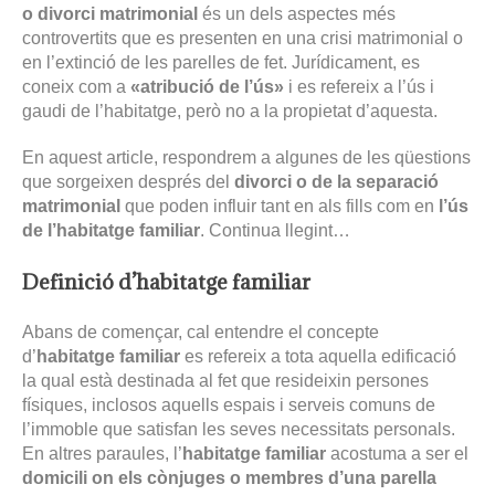
o divorci matrimonial
és un dels aspectes més
controvertits que es presenten en una crisi matrimonial o
en l’extinció de les parelles de fet. Jurídicament, es
coneix com a
«atribució de l’ús»
i es refereix a l’ús i
gaudi de l’habitatge, però no a la propietat d’aquesta.
En aquest article, respondrem a algunes de les qüestions
que sorgeixen després del
divorci o de la separació
matrimonial
que poden influir tant en als fills com en
l’ús
de l’habitatge familiar
. Continua llegint…
Definició d’habitatge familiar
Abans de començar, cal entendre el concepte
d’
habitatge familiar
es refereix a tota aquella edificació
la qual està destinada al fet que resideixin persones
físiques, inclosos aquells espais i serveis comuns de
l’immoble que satisfan les seves necessitats personals.
En altres paraules, l’
habitatge familiar
acostuma a ser el
domicili on els cònjuges o membres d’una parella