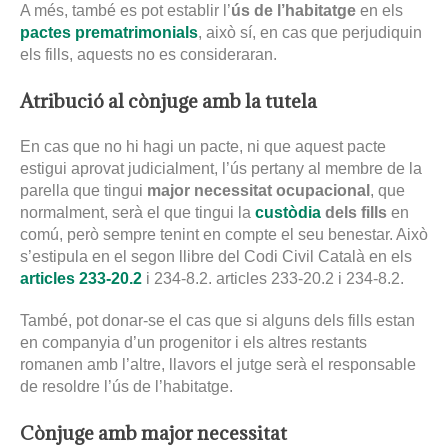
A més, també es pot establir l’
ús de l’habitatge
en els
pactes prematrimonials
, això sí, en cas que perjudiquin
els fills, aquests no es consideraran.
Atribució al cònjuge amb la tutela
En cas que no hi hagi un pacte, ni que aquest pacte
estigui aprovat judicialment, l’ús pertany al membre de la
parella que tingui
major necessitat ocupacional
, que
normalment, serà el que tingui la
cust
ò
dia
dels fills
en
comú, però sempre tenint en compte el seu benestar. Això
s’estipula en el segon llibre del Codi Civil Català en els
articles 233-
20.2
i 234-8.2. articles 233-20.2 i 234-8.2.
També, pot donar-se el cas que si alguns dels fills estan
en companyia d’un progenitor i els altres restants
romanen amb l’altre, llavors el jutge serà el responsable
de resoldre l’ús de l’habitatge.
Cònjuge amb major necessitat