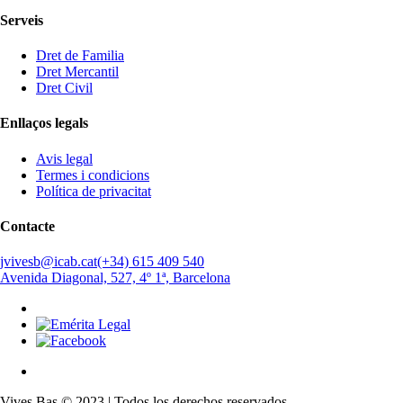
Serveis
Dret de Familia
Dret Mercantil
Dret Civil
Enllaços legals
Avis legal
Termes i condicions
Política de privacitat
Contacte
jvivesb@icab.cat
(+34) 615 409 540
Avenida Diagonal, 527, 4º 1ª, Barcelona
Vives Bas © 2023 | Todos los derechos reservados