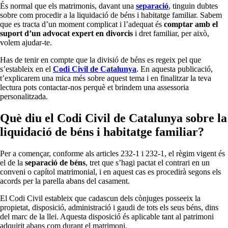
És normal que els matrimonis, davant una
separació
, tinguin dubtes
sobre com procedir a la liquidació de béns i habitatge familiar. Sabem
que es tracta d’un moment complicat i l’adequat és
comptar amb el
suport d’un advocat expert en divorcis
i dret familiar, per això,
volem ajudar-te.
Has de tenir en compte que la divisió de béns es regeix pel que
s’estableix en el
Codi Civil de Catalunya
. En aquesta publicació,
t’explicarem una mica més sobre aquest tema i en finalitzar la teva
lectura pots contactar-nos perquè et brindem una assessoria
personalitzada.
Què diu el Codi Civil de Catalunya sobre la
liquidació de béns i habitatge familiar?
Per a començar, conforme als articles 232-1 i 232-1, el règim vigent és
el de la
separació de béns
, tret que s’hagi pactat el contrari en un
conveni o capítol matrimonial, i en aquest cas es procedirà segons els
acords per la parella abans del casament.
El Codi Civil estableix que cadascun dels cònjuges posseeix la
propietat, disposició, administració i gaudi de tots els seus béns, dins
del marc de la llei. Aquesta disposició és aplicable tant al patrimoni
adquirit abans com durant el matrimoni.