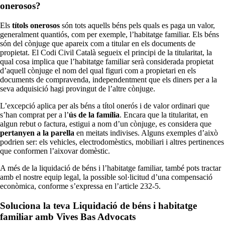
onerosos?
Els
títols onerosos
són tots aquells béns pels quals es paga un valor,
generalment quantiós, com per exemple, l’habitatge familiar. Els béns
són del cònjuge que apareix com a titular en els documents de
propietat. El Codi Civil Català segueix el principi de la titularitat, la
qual cosa implica que l’habitatge familiar serà considerada propietat
d’aquell cònjuge el nom del qual figuri com a propietari en els
documents de compravenda, independentment que els diners per a la
seva adquisició hagi provingut de l’altre cònjuge.
L’excepció aplica per als béns a títol onerós i de valor ordinari que
s’han comprat per a l’
ús de la família
. Encara que la titularitat, en
algun rebut o factura, estigui a nom d’un cònjuge, es considera que
pertanyen a la parella
en meitats indivises. Alguns exemples d’això
podrien ser: els vehicles, electrodomèstics, mobiliari i altres pertinences
que conformen l’aixovar domèstic.
A més de la liquidació de béns i l’habitatge familiar, també pots tractar
amb el nostre equip legal, la possible sol·licitud d’una compensació
econòmica, conforme s’expressa en l’article 232-5.
Soluciona la teva Liquidació de béns i habitatge
familiar amb Vives Bas Advocats