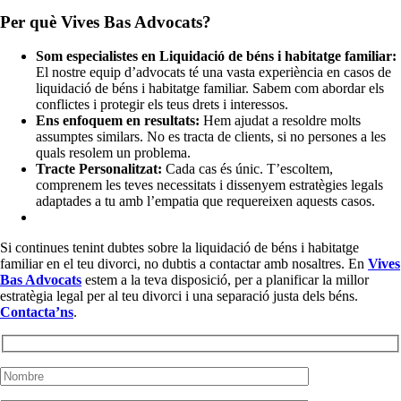
Per què Vives Bas Advocats?
Som especialistes en Liquidació de béns i habitatge familiar:
El nostre equip d’advocats té una vasta experiència en casos de
liquidació de béns i habitatge familiar. Sabem com abordar els
conflictes i protegir els teus drets i interessos.
Ens enfoquem en resultats:
Hem ajudat a resoldre molts
assumptes similars. No es tracta de clients, si no persones a les
quals resolem un problema.
Tracte Personalitzat:
Cada cas és únic. T’escoltem,
comprenem les teves necessitats i dissenyem estratègies legals
adaptades a tu amb l’empatia que requereixen aquests casos.
Si continues tenint dubtes sobre la liquidació de béns i habitatge
familiar en el teu divorci, no dubtis a contactar amb nosaltres. En
Vives
Bas Advocats
estem a la teva disposició, per a planificar la millor
estratègia legal per al teu divorci i una separació justa dels béns.
Contacta’ns
.