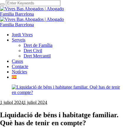
Jordi Vives
Serveis
Dret de Família
Dret Civil
Dret Mercantil
Casos
Contacte
Notícies
1 juliol 2024
1 juliol 2024
Liquidació de béns i habitatge familiar.
Què has de tenir en compte?