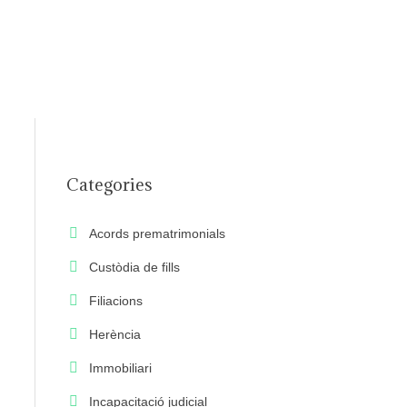
Contacte
Notícies
Categories
Acords prematrimonials
Custòdia de fills
Filiacions
Herència
Immobiliari
Incapacitació judicial