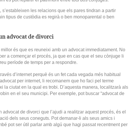
 s’estableixen les relacions que els pares tindran a partir
uin tipus de custòdia es regirà o ben monoparental o ben
un advocat de divorci
el millor és que es reuneixi amb un advocat immediatament. No
i per a començar el procés, ja que en cas que el seu cònjuge li
 breu període de temps per a respondre.
a través d’internet perquè és un fet cada vegada més habitual
 advocat per internet, li recomanem que ho faci pel terme
i la ciutat en la qual es trobi. D’aquesta manera, localitzarà als
robin en el seu municipi. Per exemple, pot buscar “advocat de
 advocat de divorci que l’ajudi a realitzar aquest procés, és el
ació dels seus coneguts. Pot demanar-li als seus amics i
mbé pot ser útil parlar amb algú que hagi passat recentment per