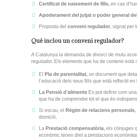
Certificat de naixement de fills,
en cas d’hav
Apoderament del jutjat o poder general del
Proposta del
conveni regulador
, signat per
Què inclou un conveni regulador?
A Catalunya la demanda de divorci de mutu aco
regulador. Els elements que ha de contenir està in
El
Pla de parentalitat,
un document que detal
l’educació dels seus fills que està reflectit en 
La Pensió d’aliments
Es pot definir com una
que ha de comprendre tot el que és indispensa
Si escau, el
Règim de relacions personals,
domicili.
La
Prestació compensatòria,
els cònjuges q
econòmic tenen dret a prestacions econòmiq