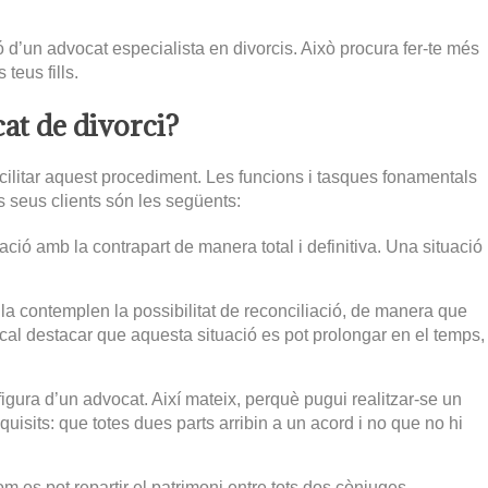
ó d’un advocat especialista en divorcis. Això procura fer-te més
 teus fills.
at de divorci?
facilitar aquest procediment. Les funcions i tasques fonamentals
s seus clients són les següents:
ació amb la contrapart de manera total i definitiva. Una situació
lla contemplen la possibilitat de reconciliació, de manera que
 cal destacar que aquesta situació es pot prolongar en el temps,
igura d’un advocat. Així mateix, perquè pugui realitzar-se un
quisits: que totes dues parts arribin a un acord i no que no hi
m es pot repartir el patrimoni entre tots dos cònjuges.