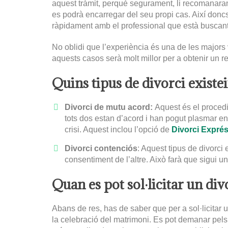
aquest tràmit, perquè segurament, li recomanaran 
es podrà encarregar del seu propi cas. Així doncs
ràpidament amb el professional que està buscant
No oblidi que l’experiència és una de les majors 
aquests casos serà molt millor per a obtenir un re
Quins tipus de divorci existe
Divorci de mutu acord:
Aquest és el procedi
tots dos estan d’acord i han pogut plasmar e
crisi. Aquest inclou l’opció de
Divorci Expré
Divorci contenciós
: Aquest tipus de divorci
consentiment de l’altre. Això farà que sigui un
Quan es pot sol·licitar un div
Abans de res, has de saber que per a sol·licitar
la celebració del matrimoni. Es pot demanar pels 