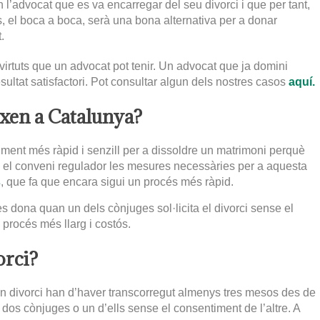
l’advocat que es va encarregar del seu divorci i que per tant,
, el boca a boca, serà una bona alternativa per a donar
.
virtuts que un advocat pot tenir. Un advocat que ja domini
sultat satisfactori. Pot consultar algun dels nostres casos
aquí.
ixen a Catalunya?
ment més ràpid i senzill per a dissoldre un matrimoni perquè
n el conveni regulador les mesures necessàries per a aquesta
s
, que fa que encara sigui un procés més ràpid.
 es dona quan un dels cònjuges sol·licita el divorci sense el
 procés més llarg i costós.
orci?
 un divorci han d’haver transcorregut almenys tres mesos des de
dos cònjuges o un d’ells sense el consentiment de l’altre. A