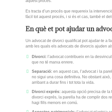
aquest procés.
Es tracta d’un procés que requereix la intervenci
fàcil tot aquest procés, i si és el cas, també el dels
En què et pot ajudar un advoc
Un advocat de divorci qualificat pot ajudar-te a 
amb les quals els advocats de divorcis ajuden al
Divorci:
l’advocat contribueix en la desvincul
que no té marxa enrere.
Separació:
en aquest cas, l’advocat i la pare
no sigui una cosa definitiva. No obstant això,
arribant a durar fins i tot tota la vida.
Divorci exprés:
aquesta opció precisa de la f
divorci exprés, la parella ha de complir dos re
hagi fills menors en comú.
Aspectes patrimonials:
l’advocat planteja co