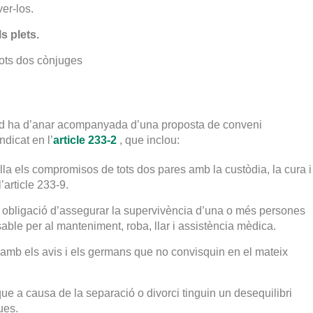
er-los.
s plets.
 tots dos cònjuges
rd ha d’anar acompanyada d’una proposta de conveni
dicat en l’
article 233-2
, que inclou:
la els compromisos de tots dos pares amb la custòdia, la cura i
l’article 233-9.
 obligació d’assegurar la supervivència d’una o més persones
ble per al manteniment, roba, llar i assistència mèdica.
amb els avis i els germans que no convisquin en el mateix
ue a causa de la separació o divorci tinguin un desequilibri
ues.