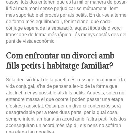
casos, tots dos entenen que és la millor manera de posar-
li fi al matrimoni sense perjudicar-se mútuament i fent
més suportable el procés per als petits. En dur-se a terme
de forma més equilibrada i, tenint clar el que cada
cònjuge espera de la separació, aquest tipus de divorci
transcorre de forma més ràpida i és menys costós des del
punt de vista econòmic.
Com enfrontar un divorci amb
fills petits i habitatge familiar?
Si la decisió final de la parella és cessar el matrimoni i la
vida conjugal, s’ha de pensar a fer-lo de la forma que
afecti el menys possible als fills petits. Aquests, solen no
entendre massa el que ocorre i poden passar una etapa
d’estrès i ansietat. Optar per un divorci contenciós serà
desagradable per a totes dues parts, per la qual cosa,
sempre intenti arribar a un acord amb l’altra part. Tots dos
aconseguiran un acord més ràpid i els nens no sofriran
una etapa tan negativa.