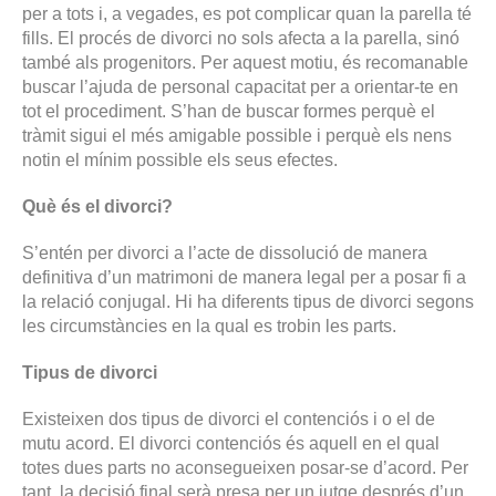
per a tots i, a vegades, es pot complicar quan la parella té
fills. El procés de divorci no sols afecta a la parella, sinó
també als progenitors. Per aquest motiu, és recomanable
buscar l’ajuda de personal capacitat per a orientar-te en
tot el procediment. S’han de buscar formes perquè el
tràmit sigui el més amigable possible i perquè els nens
notin el mínim possible els seus efectes.
Què és el divorci?
S’entén per divorci a l’acte de dissolució de manera
definitiva d’un matrimoni de manera legal per a posar fi a
la relació conjugal. Hi ha diferents tipus de divorci segons
les circumstàncies en la qual es trobin les parts.
Tipus de divorci
Existeixen dos tipus de divorci el contenciós i o el de
mutu acord. El divorci contenciós és aquell en el qual
totes dues parts no aconsegueixen posar-se d’acord. Per
tant, la decisió final serà presa per un jutge després d’un