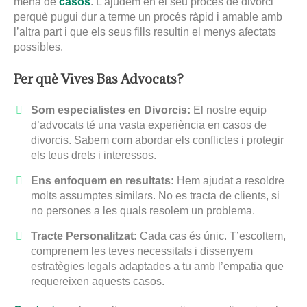
mena de
casos
. L’ajudem en el seu procés de divorci
perquè pugui dur a terme un procés ràpid i amable amb
l’altra part i que els seus fills resultin el menys afectats
possibles.
Per què Vives Bas Advocats?
Som especialistes en Divorcis:
El nostre equip
d’advocats té una vasta experiència en casos de
divorcis. Sabem com abordar els conflictes i protegir
els teus drets i interessos.
Ens enfoquem en resultats:
Hem ajudat a resoldre
molts assumptes similars. No es tracta de clients, si
no persones a les quals resolem un problema.
Tracte Personalitzat:
Cada cas és únic. T’escoltem,
comprenem les teves necessitats i dissenyem
estratègies legals adaptades a tu amb l’empatia que
requereixen aquests casos.