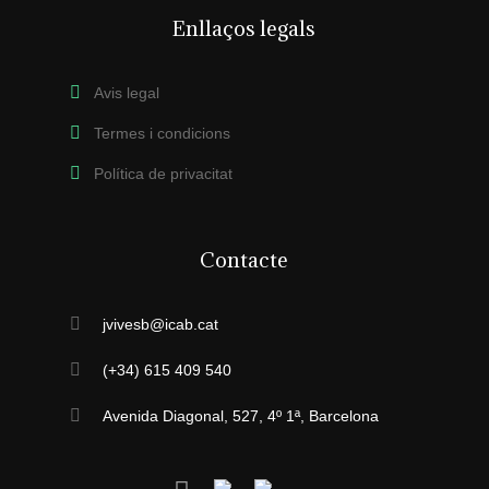
Enllaços legals
Avis legal
Termes i condicions
Política de privacitat
Contacte
jvivesb@icab.cat
(+34) 615 409 540
Avenida Diagonal, 527, 4º 1ª, Barcelona