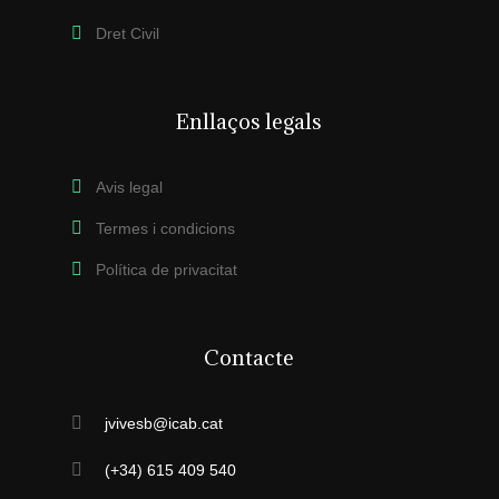
Dret Civil
Enllaços legals
Avis legal
Termes i condicions
Política de privacitat
Contacte
jvivesb@icab.cat
(+34) 615 409 540