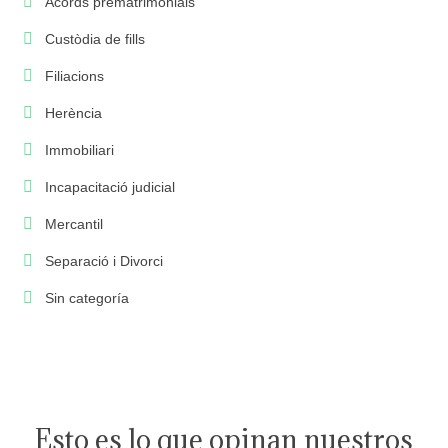
Acords prematrimonials
Custòdia de fills
Filiacions
Herència
Immobiliari
Incapacitació judicial
Mercantil
Separació i Divorci
Sin categoría
Esto es lo que opinan nuestros