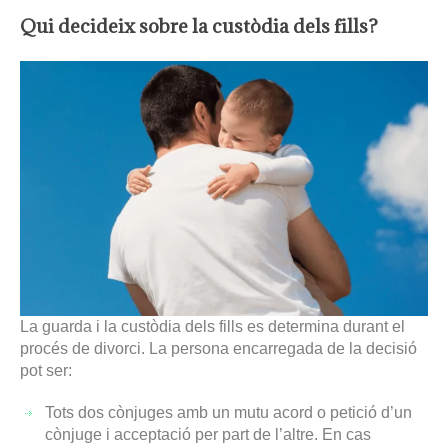
Qui decideix sobre la custòdia dels fills?
La guarda i la custòdia dels fills es determina durant el
procés de divorci. La persona encarregada de la decisió
pot ser:
Tots dos cònjuges amb un mutu acord o petició d’un
cònjuge i acceptació per part de l’altre. En cas