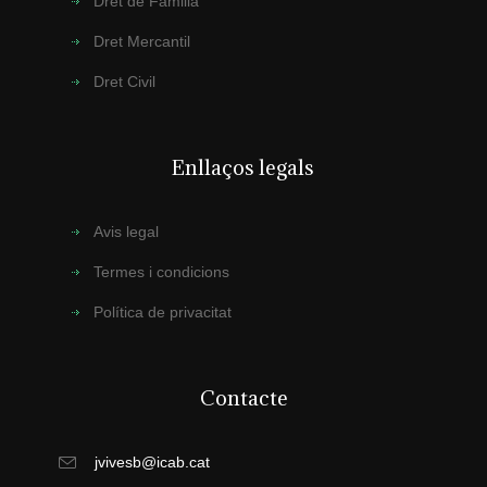
Dret de Familia
Dret Mercantil
Dret Civil
Enllaços legals
Avis legal
Termes i condicions
Política de privacitat
Contacte
jvivesb@icab.cat