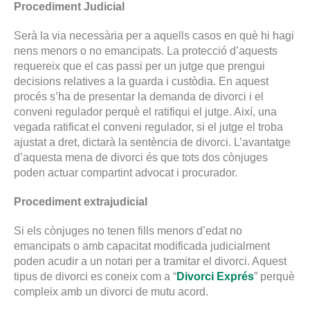
Procediment Judicial
Serà la via necessària per a aquells casos en què hi hagi
nens menors o no emancipats. La protecció d’aquests
requereix que el cas passi per un jutge que prengui
decisions relatives a la guarda i custòdia. En aquest
procés s’ha de presentar la demanda de divorci i el
conveni regulador perquè el ratifiqui el jutge. Així, una
vegada ratificat el conveni regulador, si el jutge el troba
ajustat a dret, dictarà la sentència de divorci. L’avantatge
d’aquesta mena de divorci és que tots dos cònjuges
poden actuar compartint advocat i procurador.
Procediment extrajudicial
Si els cònjuges no tenen fills menors d’edat no
emancipats o amb capacitat modificada judicialment
poden acudir a un notari per a tramitar el divorci. Aquest
tipus de divorci es coneix com a “
Divorci Exprés
” perquè
compleix amb un divorci de mutu acord.