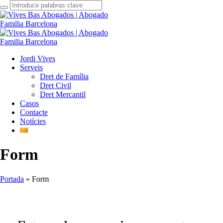
Jordi Vives
Serveis
Dret de Família
Dret Civil
Dret Mercantil
Casos
Contacte
Notícies
Form
Portada
»
Form