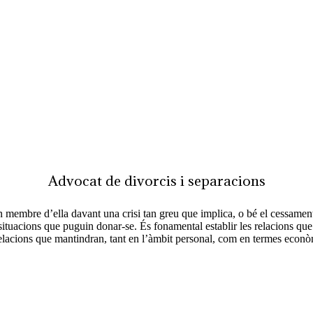
dvocat de divor
Advocat de divorcis i separacions
n membre d’ella davant una crisi tan greu que implica, o bé el cessament
s situacions que puguin donar-se. És fonamental establir les relacions q
relacions que mantindran, tant en l’àmbit personal, com en termes econò