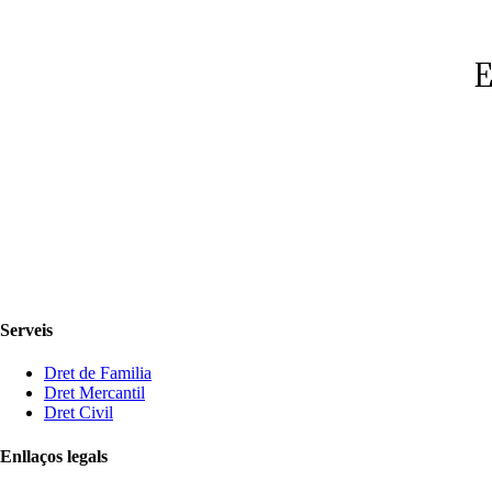
E
Serveis
Dret de Familia
Dret Mercantil
Dret Civil
Enllaços legals