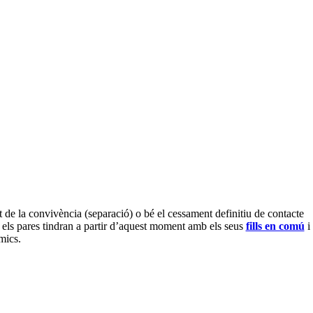
ci
 de la convivència (separació) o bé el cessament definitiu de contacte
ue els pares tindran a partir d’aquest moment amb els seus
fills en comú
i
mics.